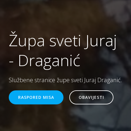
Župa sveti Juraj
- Draganić
Službene stranice župe sveti Juraj Draganić.
RASPORED MISA
OBAVIJESTI