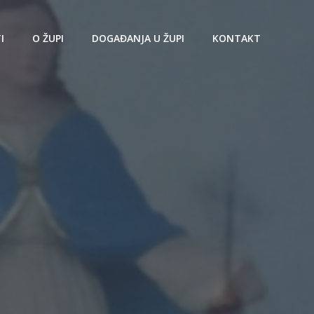
I
O ŽUPI
DOGAĐANJA U ŽUPI
KONTAKT